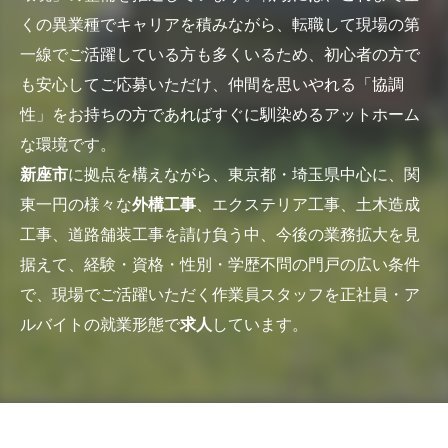
くの異業種でキャリアを積みながら、転職して現場の第
一線でご活躍している方も多くいるため、初心者の方で
も安心してご応募いただけ、仲間を思いやれる「協調
性」をお持ちの方であればすぐに馴染めるアットホーム
な環境です。
新座市
に拠点を構えながら、東京都・埼玉県中心に、関
東一円の様々な
外構工事
、エクステリア工事、土木造成
工事、道路舗装工事を請け負う中、今後の業務拡大を見
据えて、経験・資格・性別・学歴不問の門戸の広い条件
で、現場でご活躍いただく作業員スタッフを正社員・ア
ルバイトの就業形態で
求人
しています。