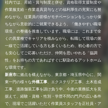
社内では、昇給・賞与制度と併せ、資格取得支援制度や
作業服支給・作業道具貸与などの福利厚生の充実にも努
めながら、従業員の皆様がモチベーションをしっかり保
ちながら意欲的にご就業できるよう、「働きやすい職場
環境」の整備を推進しています。職場には、これまで全
くの異業種でキャリアを積みながら、転職して現場の第
一線でご活躍している方も多くいるため、初心者の方で
も安心してご応募いただけ、仲間を思いやれる「協調
性」をお持ちの方であればすぐに馴染めるアットホーム
な環境です。
新座市
に拠点を構えながら、東京都・埼玉県中心に、関
東一円の様々な
外構工事
、エクステリア工事、土木造成
工事、道路舗装工事を請け負う中、今後の業務拡大を見
据えて、経験・資格・性別・学歴不問の門戸の広い条件
で、現場でご活躍いただく作業員スタッフを正社員・ア